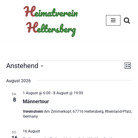
H
eimatverein
Zum
H
eltersberg
Inhalt
springen
Ansi
Ver
Anstehend
Liste
Ans
Navi
Datum
August 2026
wählen.
Nav
1 August @ 6:00
-
8 August @ 19:00
SA.
8
Männertour
Vereinsheim
Am Zimmerkopf, 67716 Heltersberg, Rheinland-Pfalz,
Germany
16 August
SO.
16