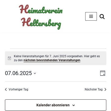
H
eimatverein
Zum
H
eltersberg
Inhalt
springen
Keine Veranstaltungen für 7. Juni 2025 vorgesehen. Hier geht es
Hinweis
zu den
nächsten bevorstehenden Veranstaltungen
.
Ansi
Ver
07.06.2025
Tag
Ans
Navi
Datum
wählen.
Nav
Vorheriger Tag
Nächster Tag
Kalender abonnieren