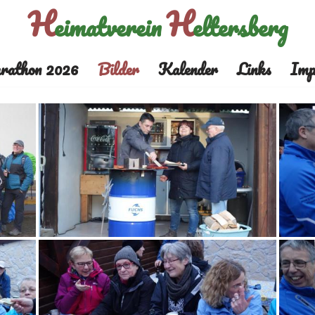
H
H
eimatverein
eltersberg
rathon 2026
Bilder
Kalender
Links
Imp